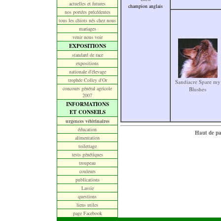
actuelles et futures
champion anglais
nos portées précédentes
tous les chiots nés chez nous
mariages
venir nous voir
EXPOSITIONS
standard de race
expositions
nationale d'élevage
trophée Colley d'Or
Sandiacre Spare my
concours général agricole
Blushes
2007
INFORMATIONS
ET CONSEILS
urgences vétérinaires
éducation
Haut de p
alimentation
toilettage
tests génétiques
troupeau
couleurs
publications
Lassie
questions
liens utiles
page Facebook