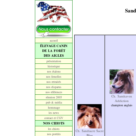
Sand
accueil
ÉLEVAGE CANIN
DE LA FORÊT
DES AIGLES
présentation
historique
nos étalons
nos femelles
nos retraités
nos disparus
nos références
Ch. Samhaven
réunion 2005
Addiction
pub & média
champion anglais
hommage
les news
contact et CGV
NOS CHIOTS
les chiots
Ch. Sandiacre Sacre
nos portées
Bleu