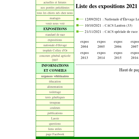
actuelles et futures
Liste des expositions 2021
nos portées précédentes
tous les chiots nés chez nous
mariages
12/09/2021
:
Nationale d'Élevage Le
venir nous voir
10/10/2021
:
CACS Lanton (33)
EXPOSITIONS
21/11/2021
:
CACS spéciale de race
standard de race
expositions
expos
expos
expos
expos
nationale d'élevage
2004
2005
2006
2007
trophée Colley d'Or
expos
expos
expos
expos
concours général agricole
2013
2014
2015
2016
2007
INFORMATIONS
Haut de pa
ET CONSEILS
urgences vétérinaires
éducation
alimentation
toilettage
tests génétiques
troupeau
couleurs
publications
Lassie
questions
liens utiles
page Facebook