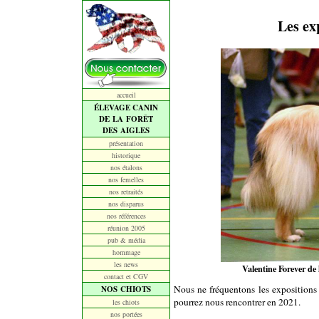
Les ex
accueil
ÉLEVAGE CANIN
DE LA FORÊT
DES AIGLES
présentation
historique
nos étalons
nos femelles
nos retraités
nos disparus
nos références
réunion 2005
pub & média
hommage
les news
Valentine Forever d
contact et CGV
Nous ne fréquentons les expositions 
NOS CHIOTS
pourrez nous rencontrer en 2021.
les chiots
nos portées