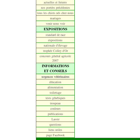
actuelles et futures
nos portées précédentes
tous les chiots nés chez nous
mariages
venir nous voir
EXPOSITIONS
standard de race
expositions
nationale d'élevage
trophée Colley d'Or
concours général agricole
2007
INFORMATIONS
ET CONSEILS
urgences vétérinaires
éducation
alimentation
toilettage
tests génétiques
troupeau
couleurs
publications
Lassie
questions
liens utiles
page Facebook