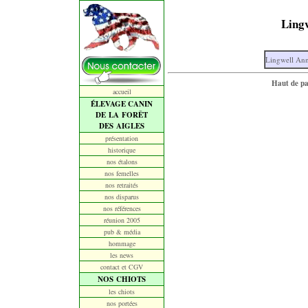
Lingw
Lingwell Ann
Haut de p
accueil
ÉLEVAGE CANIN
DE LA FORÊT
DES AIGLES
présentation
historique
nos étalons
nos femelles
nos retraités
nos disparus
nos références
réunion 2005
pub & média
hommage
les news
contact et CGV
NOS CHIOTS
les chiots
nos portées