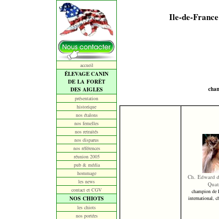
Ile-de-France
accueil
ÉLEVAGE CANIN
DE LA FORÊT
cham
DES AIGLES
présentation
historique
nos étalons
nos femelles
nos retraités
nos disparus
nos références
réunion 2005
pub & média
hommage
Ch. Edward de
les news
Quat
contact et CGV
champion de 
NOS CHIOTS
international,
les chiots
nos portées