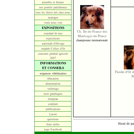
actuelles et futures
nos portées précédentes
tous les chiots nés chez nous
mariages
venir nous voir
EXPOSITIONS
Ch. Ile-de-France des
standard de race
Marécages du Prince
expositions
championne internationale
nationale d'élevage
trophée Colley d'Or
concours général agricole
2007
INFORMATIONS
ET CONSEILS
Fusslie d'Or 
urgences vétérinaires
P
éducation
alimentation
toilettage
tests génétiques
troupeau
couleurs
publications
Lassie
questions
Haut de p
liens utiles
page Facebook