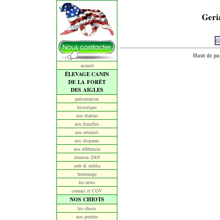
Geri
G
Haut de pa
accueil
ÉLEVAGE CANIN
DE LA FORÊT
DES AIGLES
présentation
historique
nos étalons
nos femelles
nos retraités
nos disparus
nos références
réunion 2005
pub & média
hommage
les news
contact et CGV
NOS CHIOTS
les chiots
nos portées