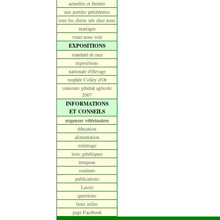
actuelles et futures
nos portées précédentes
tous les chiots nés chez nous
mariages
venir nous voir
EXPOSITIONS
standard de race
expositions
nationale d'élevage
trophée Colley d'Or
concours général agricole
2007
INFORMATIONS
ET CONSEILS
urgences vétérinaires
éducation
alimentation
toilettage
tests génétiques
troupeau
couleurs
publications
Lassie
questions
liens utiles
page Facebook