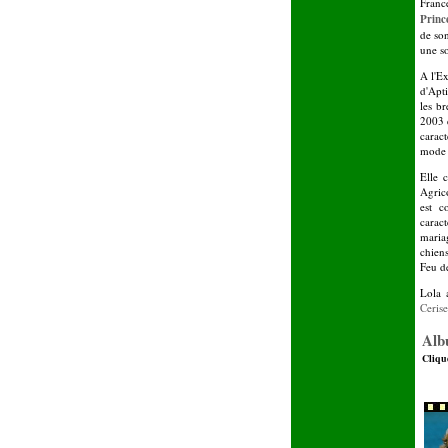
France
Princ
de so
une s
A l'Ex
d'Apt
les br
2003 e
carac
mode 
Elle 
Agrico
est c
carac
maria
chiens
Feu de
Lola 
Ceris
Alb
Cliqu