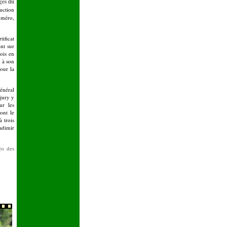
ges du
ruction
uméro,
ificat
nt sur
fois en
û à son
our la
énéral
 jury y
ur les
ont le
 trois
adimir
ps des