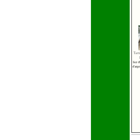
Tart
lice 
d'arg