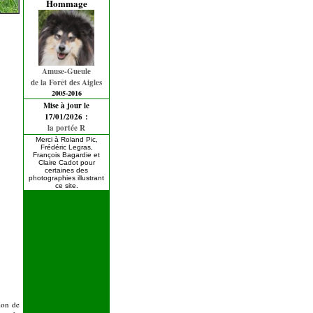
Hommage
Amuse-Gueule
de la Forêt des Aigles
2005-2016
Mise à jour le
17/01/2026 :
la portée R
Merci à Roland Pic,
Frédéric Legras,
François Bagardie et
Claire Cadot pour
certaines des
photographies illustrant
ce site.
pion de