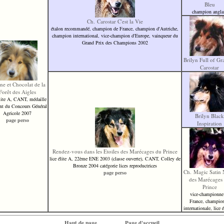
Bleu
champion angla
Ch. Carostar C'est la Vie
étalon recommandé, champion de France, champion d'Autriche,
champion international, vice-champion d'Europe, vainqueur du
Grand Prix des Champions 2002
Brilyn Full of Gr
Carostar
ine et Chocolat de la
Forêt des Aigles
élite A, CANT, médaille
ent du Concours Général
Agricole 2007
Brilyn Black
page perso
Inspiration
Rendez-vous dans les Etoiles des Marécages du Prince
lice élite A, 22ème ENE 2003 (classe ouverte), CANT, Colley de
Bronze 2004 catégorie lices reproductrices
Ch. Magic Satin 
page perso
des Marécages
Prince
vice-championne
France, champio
internationale, lice 
Haut de page
Page d'accueil