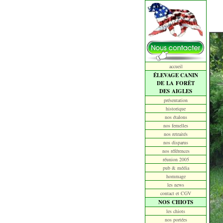
accueil
ÉLEVAGE CANIN
DE LA FORÊT
DES AIGLES
présentation
historique
nos étalons
nos femelles
nos retraités
nos disparus
nos références
réunion 2005
pub & média
hommage
les news
contact et CGV
NOS CHIOTS
les chiots
nos portées