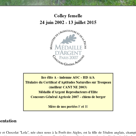
Colley femelle
24 juin 2002 - 13 juillet 2015
lice élite A - indemne AOC - HD A/A
Titulaire du Certificat d'Aptitudes Naturelles sur Troupeau
(meilleur CANT NE 2003)
Médaille d'Argent Reproducteurs d'Elite
Concours Général Agricole 2007 - chiens de berger
Mère de nos portées
F
et
H
entation
e et Chocolat "Lola", née chez nous à la Forêt des Aigles, est la fille de l'étalon anglais, cham