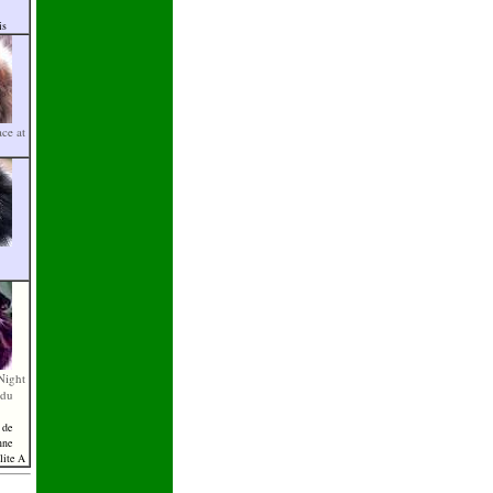
is
ace at
Night
 du
 de
nne
élite A