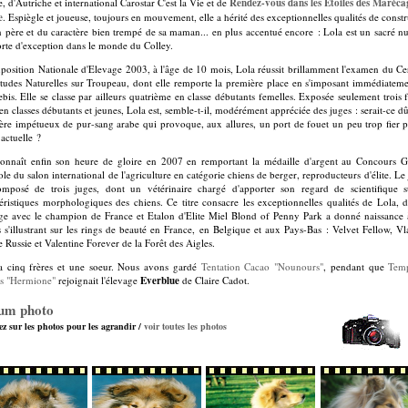
, d'Autriche et international Carostar C'est la Vie et de
Rendez-vous dans les Etoiles des Maréca
e
. Espiègle et joueuse, toujours en mouvement, elle a hérité des exceptionnelles qualités de const
n père et du caractère bien trempé de sa maman... en plus accentué encore : Lola est un sacré n
orte d'exception dans le monde du Colley.
position Nationale d'Elevage 2003, à l'âge de 10 mois, Lola réussit brillamment l'examen du Cert
itudes Naturelles sur Troupeau, dont elle remporte la première place en s'imposant immédiateme
ebis. Elle se classe par ailleurs quatrième en classe débutants femelles. Exposée seulement trois 
n classes débutants et jeunes, Lola est, semble-t-il, modérément appréciée des juges : serait-ce d
tère impétueux de pur-sang arabe qui provoque, aux allures, un port de fouet un peu trop fier p
actuelle ?
connaît enfin son heure de gloire en 2007 en remportant la médaille d'argent au Concours G
le du salon international de l'agriculture en catégorie chiens de berger, reproducteurs d'élite. Le
omposé de trois juges, dont un vétérinaire chargé d'apporter son regard de scientifique s
téristiques morphologiques des chiens. Ce titre consacre les exceptionnelles qualités de Lola, d
ge avec le champion de France et Etalon d'Elite Miel Blond of Penny Park a donné naissance à
 s'illustrant sur les rings de beauté en France, en Belgique et aux Pays-Bas : Velvet Fellow, Vl
 Russie et Valentine Forever de la Forêt des Aigles.
a cinq frères et une soeur. Nous avons gardé
Tentation Cacao "Nounours"
, pendant que
Tem
es "Hermione"
rejoignait l'élevage
Everblue
de Claire Cadot.
um photo
ez sur les photos pour les agrandir /
voir toutes les photos