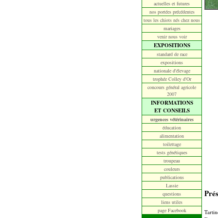
actuelles et futures
nos portées précédentes
tous les chiots nés chez nous
mariages
venir nous voir
EXPOSITIONS
standard de race
expositions
nationale d'élevage
trophée Colley d'Or
concours général agricole
2007
INFORMATIONS
ET CONSEILS
urgences vétérinaires
éducation
alimentation
toilettage
tests génétiques
troupeau
couleurs
publications
Lassie
Prés
questions
liens utiles
page Facebook
Tartin