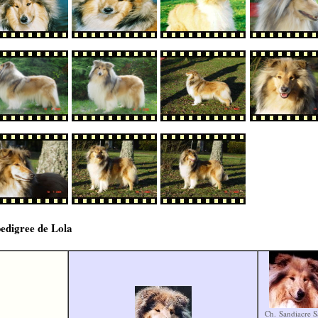
edigree de Lola
Ch. Sandiacre S