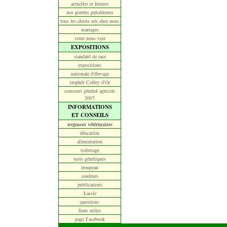
actuelles et futures
nos portées précédentes
tous les chiots nés chez nous
mariages
venir nous voir
EXPOSITIONS
standard de race
expositions
nationale d'élevage
trophée Colley d'Or
concours général agricole
2007
INFORMATIONS
ET CONSEILS
urgences vétérinaires
éducation
alimentation
toilettage
tests génétiques
troupeau
couleurs
publications
Lassie
questions
liens utiles
page Facebook