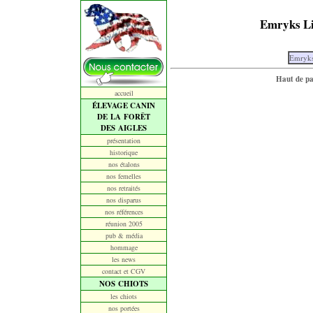
Emryks Li
Emryks
Haut de p
accueil
ÉLEVAGE CANIN
DE LA FORÊT
DES AIGLES
présentation
historique
nos étalons
nos femelles
nos retraités
nos disparus
nos références
réunion 2005
pub & média
hommage
les news
contact et CGV
NOS CHIOTS
les chiots
nos portées